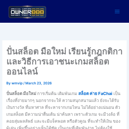
Skip
to
content
ปั่นสล็อต มือใหม่ เรียนรู้กฎกติกา
และวิธีการเอาชนะเกมสล็อต
ออนไลน์
By
wmvip
/
March 23, 2026
ปั่นสล็อต มือใหม่
การเริ่มต้น เดิมพันเกม
สล็อต ค่าย FaChai
เป็น
เรื่องที่ง่ายมากๆ นอกจากจะให้ ความสนุกสนานแล้ว ยังจะได้รับ
เงินรางวัล ที่มหาศาล ที่จะหาจากเกมไหน ไม่ได้อย่างแน่นอน ตัว
เกมสล็อต มีความน่าตื่นเต้น น่าค้นหา เพราะตัวเกม จะมีวงล้อ ที่
คอยสุ่มผลลัพธ์ และจะมีแจ็คพอต หรือตัวคูณ ที่จะทำให้เงิน ของ
ผู้เล่น เพิ่มขึ้นอย่างเห็นได้ชัด เป็นเกมที่เดิมพันง่าย ไม่ต้องใช้