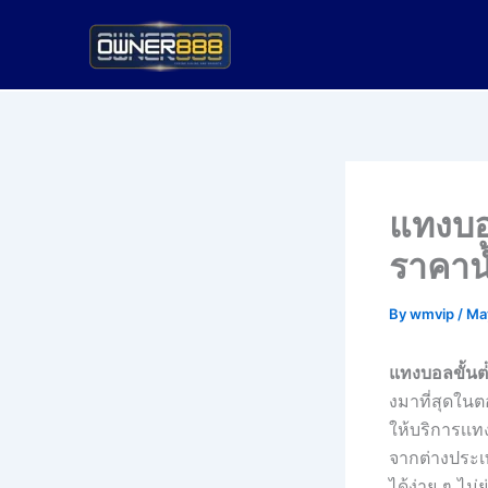
Skip
to
content
แทงบอล
ราคาน้
By
wmvip
/
Ma
แทงบอลขั้นต
งมาที่สุดในต
ให้บริการเเท
จากต่างประ
ได้ง่าย ๆ ไม่