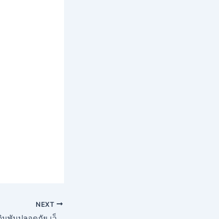
NEXT
สโบเบท แทงบอล เดิมพันปลอดภัย เว็บตรงไม่ล็อกยูส จ่ายหนักโบนัสเพียบ