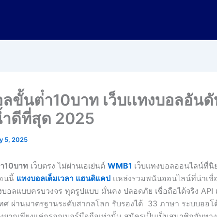
ขั้นต่ํา10บาท เว็บเเทงบอลอันดั
ำดีที่สุด 2025
y 5, 2025
่ํา10บาท
เว็บตรง ไม่ผ่านเอเย่นต์
WMB1
เว็บเเทงบอลออนไลน์ที่น
อนนี้
แทงบอลเต็มเวลา แฮนดิแคป
เเหล่งรวมพนันออนไลน์ที่น่าเชื่อ
งบอลเเบบครบวงจร ทุดรูปแบบ มั่นคง ปลอดภัย เชื่อถือได้จริง API เ
เทศ ผ่านมาตรฐานระดับสากลโลก รับรองได้ 33 ภาษา ระบบออโต้
ยุ่งยากเพียงเเค่กรอกเบอร์มือถือเท่านั้น สมัครเป็นเป็นสมาชิกกับทางเ