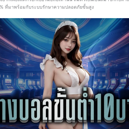
 % ที่มาพร้อมกับระบบรักษาความปลอดภัยขั้นสูง