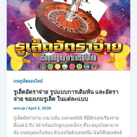
เกมรูเล็ตออนไลน์
รูเล็ตอัตราจ่าย รูปแบบการเดิมพัน และอัตรา
จ่าย ของเกมรูเล็ต ในแต่ละแบบ
wmvip
/
April 3, 2026
รูเล็ตอัตราจ่าย เกมวงล้อ owner888 ที่มีตัวเลขเรียงราย
ตั้งแต่ 0 ถึง 36 พร้อมกับลูกบอลเล็กๆ ที่จะหมุนไปตามวง
ล้อ จนหยุดลงในช่อง ตัวเลขใดตัวเลขหนึ่ง นั่นก็คือผลลัพธ์