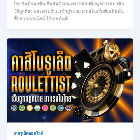
ป้องกันมิจฉาชีพ ยืนยันตัวตน ตรวจสอบข้อมูลการสมาชิก
ให้ถูกต้อง และครบถ้วน เข้าสู่ระบบ ฝากเงินเริ่มต้นเดิมพัน
ซื้อหวยออนไลน์ ได้เลยทันที
เกมรูเล็ตออนไลน์