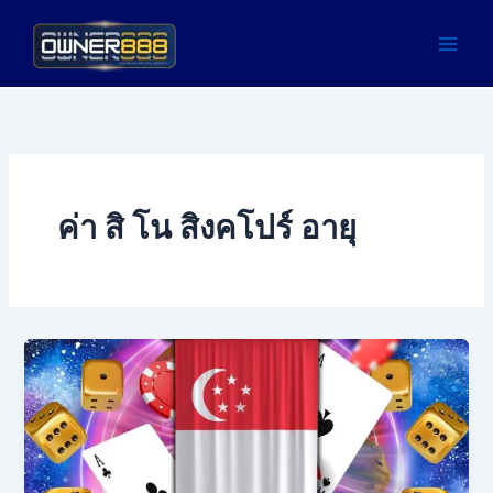
Skip
to
content
ค่า สิ โน สิงคโปร์ อายุ