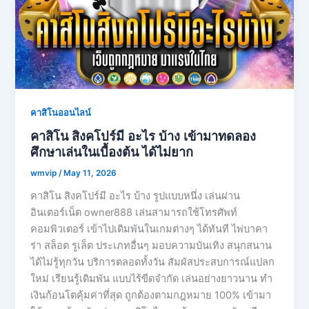
คาสิโนออนไลน์
คาสิโน สิงคโปร์มี อะไร บ้าง เข้ามาทดลอง
ศึกษาเล่นในเบื้องต้น ได้ไม่ยาก
wmvip
/
May 11, 2026
คาสิโน สิงคโปร์มี อะไร บ้าง รูปแบบหนึ่ง เล่นผ่าน
อินเตอร์เน็ต owner888 เล่นสามารถใช้โทรศัพท์
คอมพิวเตอร์ เข้าไปเดิมพันในเกมต่างๆ ได้ทันที ไพ่บาคา
ร่า สล็อต รูเล็ต ประเภทอื่นๆ มอบความบันเทิง สนุกสนาน
ได้ไม่รู้ทุกวัน บริการตลอดทั้งวัน สัมผัสประสบการณ์แปลก
ใหม่ เรียนรู้เดิมพัน แบบไร้ขีดจำกัด เล่นอย่างยาวนาน ทำ
เงินก้อนโตคุ้มค่าที่สุด ถูกต้องตามกฎหมาย 100% เข้ามา