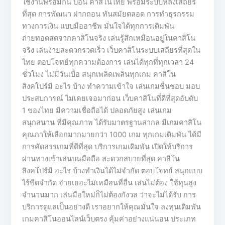
ใช้งานพร้อมกัน บ่อน คาสิโนไทย พร้อมระบบหลังเสถียร
ที่สุด การพัฒนา ฝากถอน ทันสมัยตลอด การทำธุรกรรม
ทางการเงิน แบบมืออาชีพ มั่นใจได้ทุกการเดิมพัน
ถ่ายทอดสดจากคาสิโนจริง เล่นรู้สึกเหมือนอยู่ในคาสิโน
จริง เล่นง่ายสะดวกรวดเร็ว เว็บคาสิโนระบบเสถียรที่สุดใน
ไทย ตอบโจทย์ทุกความต้องการ เล่นได้ทุกที่ทุกเวลา 24
ชั่วโมง ไม่มีวันเบื่อ สนุกเพลิดเพลินทุกเกม คาสิโน
สิงคโปร์มี อะไร บ้าง ทำความเข้าใจ เล่นเกมชื่นชอบ มอบ
ประสบการณ์ ไม่เคยเจอมาก่อน เว็บคาสิโนที่ดีที่สุดอับดับ
1 ของไทย มีความเชื่อถือได้ ปลอดภัยสูง เล่นเกม
สนุกสนาน ที่มีคุณภาพ ได้รับมาตรฐานสากล มีเกมคาสิโน
คุณภาให้เลือกมากมายกว่า 1000 เกม ทุกเกมเดิมพัน ได้มี
การคัดสรรเกมที่ดีที่สุด บริการเกมเดิมพัน เปิดให้บริการ
ผ่านทางเข้าเล่นบนมือถือ สะดวกสบายที่สุด คาสิโน
สิงคโปร์มี อะไร บ้างทำเงินได้ไม่จำกัด ตอบโจทย์ สนุกแบบ
ไร้ขีดจำกัด จ่ายเยอะไม่เหมือนที่อื่น เล่นไม่ต้อง ใช้ทุนสูง
จำนวนมาก เล่นมือใหม่ก็ไม่ต้องกังวล ว่าจะไม่ได้รับ การ
บริการดูแลเป็นอย่างดี เราอยากให้คุณมั่นใจ ลงทุนเดิมพัน
เกมคาสิโนออนไลน์เว็บตรง คุ้มค่าอย่างแน่นอน ประเภท