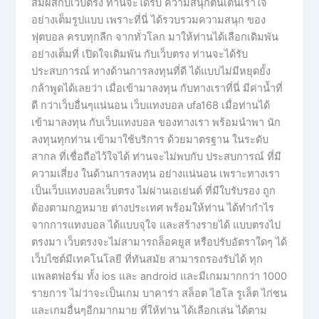
สัมผัสกับเว็บตรง ท่านจะได้รับ ความสนุกตื่นเต้นเร้าใจ
อย่างเต็มรูปแบบ เพราะที่นี่ ได้รวบรวมความสนุก ของ
ฟุตบอล ครบทุกลีก จากทั่วโลก มาให้ท่านได้เลือกเดิมพัน
อย่างเต็มที่ เปิดใจเดิมพัน กับเว็บตรง ท่านจะได้รับ
ประสบการณ์ ทางด้านการลงทุนที่ดี ได้แบบไม่มีหยุดยั้ง
กล้าพูดได้เลยว่า เมื่อเข้ามาลงทุน กับทางเราที่นี่ มีค่าน้ำที่
ดี กว่าเว็บอื่นๆแน่นอน เว็บแทงบอล ufa168 เมื่อท่านได้
เข้ามาลงทุน กับเว็บแทงบอล ของทางเรา พร้อมนำพา นัก
ลงทุนทุกท่าน เข้ามาใช้บริการ ด้วยมาตรฐาน ในระดับ
สากล ที่เชื่อถือไว้ใจได้ ท่านจะไม่พบกับ ประสบการณ์ ที่มี
ความเสี่ยง ในด้านการลงทุน อย่างแน่นอน เพราะทางเรา
เป็นเว็บแทงบอลเว็บตรง ไม่ผ่านเอเย่นต์ ที่มีใบรับรอง ถูก
ต้องตามกฎหมาย ต่างประเทศ พร้อมให้ท่าน ได้ทำกำไร
จากการแทงบอล ได้แบบจุใจ และสร้างรายได้ แบบตรงไป
ตรงมา เว็บตรงจะไม่สามารถล็อคยูส หรือปรับอัตราใดๆ ได้
เว็บไซต์มีเทคโนโลยี ที่ทันสมัย สามารถรองรับได้ ทุก
แพลตฟอร์ม ทั้ง ios และ android และมีเกมมากกว่า 1000
รายการ ไม่ว่าจะเป็นเกม บาคาร่า สล็อต ไฮโล รูเล็ต ไก่ชน
และเกมอื่นๆอีกมากมาย ที่ให้ท่าน ได้เลือกเล่น ได้ตาม