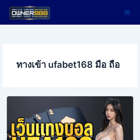
Skip
to
content
ทางเข้า ufabet168 มือ ถือ