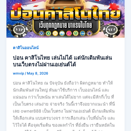
คาสิโนออนไลน์
บ่อน คาสิโนไทย เล่นไม่ได้ แต่นักเดิมพันเล่น
บนเว็บตรงไม่ผ่านเอเย่นต์ได้
wmvip
/
May 8, 2026
บ่อน คาสิโนไทย ณ ปัจจุบัน ยังถือว่า ผิดกฎหมาย ทำให้
นักเดิมพันส่วนใหญ่ หันมาใช้บริการ เว็บออนไลน์ และ
แน่นอน กว่าเว็บพนัน หาเล่นได้ไม่ยาก แต่จะมีสักกี่เว็บ ที่
เป็นเว็บตรง เล่นง่าย จ่ายจริง วันนี้เราจึงอยากแนะนำ ที่นี่
เลย owner888 เป็นเว็บตรง ไมผ่านเอเย่นต์ มีเกมเดิมพัน
ให้เลือกเล่น แบบครบวงจร การเลือกเล่น เว็บที่มั่นใจ และ
ไว้ใจได้ คือจุดเริ่มต้น ของผลกำไร ที่ยั่งยืน เรายืนหยัดใน