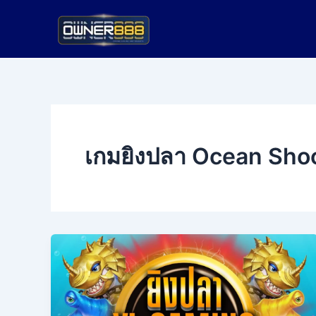
Skip
to
content
เกมยิงปลา Ocean Sho