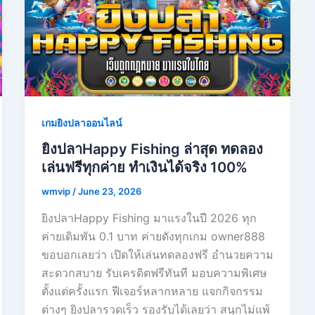
เกมยิงปลาออนไลน์
ยิงปลาHappy Fishing ล่าสุด ทดลอง
เล่นฟรีทุกค่าย ทำเงินได้จริง 100%
wmvip
/
June 23, 2026
ยิงปลาHappy Fishing มาแรงในปี 2026 ทุก
ค่ายเดิมพัน 0.1 บาท ค่ายดังทุกเกม owner888
ขอบอกเลยว่า เปิดให้เล่นทดลองฟรี อำนวยความ
สะดวกสบาย รับเครดิตฟรีทันที มอบความพิเศษ
ตั้งแต่ครั้งแรก ฟีเจอร์หลากหลาย แจกกิจกรรม
ต่างๆ ยิงปลารวดเร็ว รองรับได้เลยว่า สนุกไม่แพ้