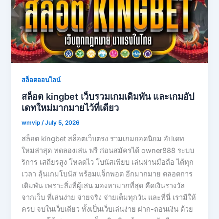
สล็อตออนไลน์
สล็อต kingbet เว็บรวมเกมเดิมพัน และเกมอัป
เดทใหม่มากมายไว้ที่เดียว
wmvip
/
July 5, 2026
สล็อต kingbet สล็อตเว็บตรง รวมเกมยอดนิยม อัปเดท
ใหม่ล่าสุด ทดลองเล่น ฟรี ก่อนสมัครได้ owner888 ระบบ
ริการ เสถียรสูง โหลดไว โบนัสเพียบ เล่นผ่านมือถือ ได้ทุก
เวลา ลุ้นเกมโบนัส พร้อมแจ็กพอต อีกมากมาย ตลอดการ
เดิมพัน เพราะสิ่งที่ผู้เล่น มองหามากที่สุด คืดเงินรางวัล
จากเว็บ ที่เล่นง่าย จ่ายจริง จ่ายเต็มทุกวัน และที่นี่ เรามีให้
ครบ จบในเว็บเดียว ทั้งเป็นเว็บเล่นง่าย ฝาก-ถอนเงิน ด้วย