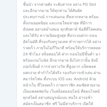
ชั้นนำ จากค่ายดัง ระดับสากล อย่าง PG Slot
และอีกมากมาย ให้ทุกท่าน ได้สัมผัส
ประสบการณ์ การเล่นเกม ที่หลากหลาย พร้อม
ทั้งเกมยอดนิยม และเกมใหม่ล่าสุด ที่มีการ
อัปเดต อย่างสม่ำเสมอ ทุกสัปดาห์ ข้อดีที่โดดเด่น
และได้รับ ความนิยมสูงสุด คือระบบฝาก-ถอน
อัตโนมัติ ที่รองรับทรูวอเลท ทำรายการได้ อย่าง
รวดเร็ว ภายในไม่กี่วินาที พร้อมให้บริการตลอด
24 ชั่วโมง สล็อตออโต้ ฝาก-ถอนไม่มีขั้นต่ำ มา
พร้อมเกมโบนัส อีกมากมาย ยิ่งไปกว่านั้น ยังมี
เปอร์เซ็นต์ การจ่ายรางวัล ที่สูงมาก แจ็คพอต
แตกง่าย ทำกำไรได้จริง รองรับการเข้าเล่น ผ่าน
สมาร์ทโฟน ทั้งระบบ iOS และ Android ด้วย
หน้าเว็บ ที่โหลดเร็ว ภาพกราฟิก คมชัดสวยงาม
เป็นแพลตฟอร์ม เว็บสล็อตออนไลน์ ที่ตอบโจทย์
ทุกสไตล์ อย่างสมบูรณ์แบบ สนใจ อ่ารอช้า
สมัครเป็นสมาชิก ฟรี ไม่มีค่าบริการ เปิดให้