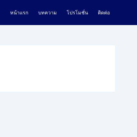
หน้าแรก
บทความ
โปรโมชั่น
ติดต่อ