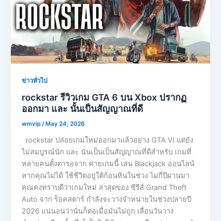
ข่าวทั่วไป
rockstar รีวิวเกม GTA 6 บน Xbox ปรากฏ
ออกมา และ นั้นเป็นสัญญาณที่ดี
wmvip
/
May 24, 2026
rockstar ปล่อยเกมใหม่ออกมาแล้วอย่าง GTA VI แต่ยัง
ไม่สมบูรณ์นัก และ นั่นเป็นเป็นสัญญาณที่ดีสำหรับ เกมที่
หลายคนตั้งตารอจาก ค่ายเกมนี้ เล่น Blackjack ออนไลน์
หากคุณไม่ได้ ใช้ชีวิตอยู่ใต้ก้อนหินในช่วง ไม่กี่ปีผ่านมา
คุณคงทราบดีว่าเกมใหม่ ล่าสุดของ ซีรีส์ Grand Theft
Auto จาก ร็อคสตาร์ กำลังจะวางจำหน่ายในช่วงปลายปี
2026 แน่นอนว่านั่นก็ต่อเมื่อมันไม่ถูก เลื่อนวันวาง